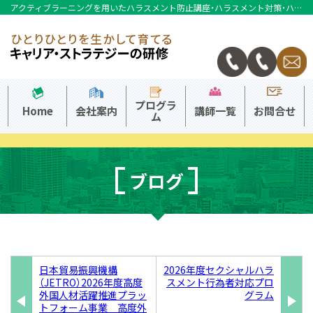
アクティブラーニングを用いたハラスメント防止講座・ハラスメント対策・ハラスメント相談ならキャリアストラテジーへ
本社
大阪事務所
プログラ
Home
会社案内
講師一覧
お問合せ
ム
ブログ
日本貿易振興機構
2026年度セクシャルハラ
（JETRO）2026年度高度
スメント行為者対応プロ
外国人材活躍推進プラッ
グラム
トフォーム事業 高度外