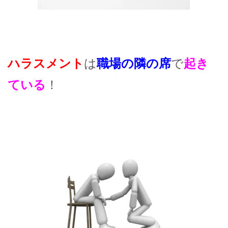
ハラスメント
は
職場の隣の席
で
起き
ている
！