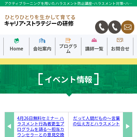
アクティブラーニングを用いたハラスメント防止講座・ハラスメント対策・ハラスメント相談ならキャリアストラテジーへ
本社
大阪事務所
プログラ
Home
会社案内
講師一覧
お問合せ
ム
イベント情報
4月26日無料セミナー ハ
だって人間だもの〜言葉
ラスメント行為者更生プ
の伝え方とハラスメント
ログラムを語る〜担当カ
ウンセラーとの意見交換