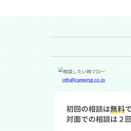
info@careersg.co.jp
初回の相談は
無料
対面での相談は２