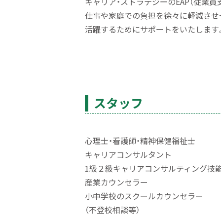
キャリ
ア・
ストラテジーのEAP（従業
仕事や家庭での負担を徐々に軽減させ
活躍するためにサポートをいたしま
す
スタッフ
心理
士・
看護
師・
精神保健福祉士
キャリアコンサルタント
1級２級キャリアコンサルティング技
産業カウンセラー
小中学校のスクールカウンセラー
（不登校相談等）