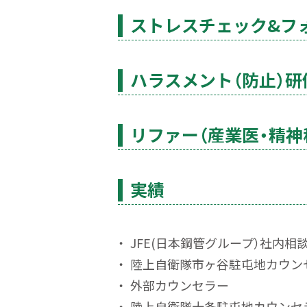
ストレスチェック&
フ
ハラスメント（防止）
研
リファー
（産業
医・
精神
実績
JFE(日本鋼管グループ）
社内相
陸上自衛隊市ヶ谷駐屯地
カウン
外部カウンセラー
陸上自衛隊十条駐屯地カウンセ