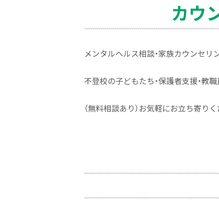
カウ
メンタルヘルス相
談・
家族カウンセリ
不登校の子どもた
ち・
保護者支
援・
教職
（無料相談あり）お気軽にお立ち寄りく