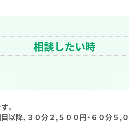
相談したい時
で
す。
回目以
降、
３０分２,５００
円・
６０分５,