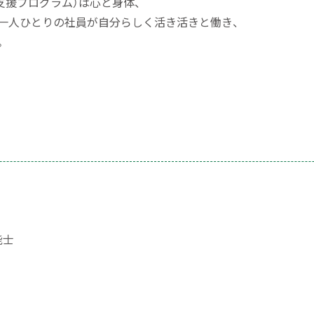
員支援プログラム）は心と身
体、
一人ひとりの社員が自分らしく活き活きと働
き、
。
能士