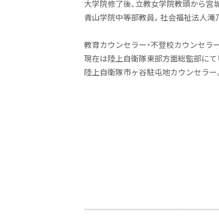
大学院修了
後、
立教女学院教頭から宮
青山学院中等部教
員。
社会福祉法人滝
教育カウンセラ
ー・
不登校カウンセラ
ー
現在は陸上自衛隊東部方面総監部にて「
陸上自衛隊市ヶ谷駐屯地カウンセラ
ー