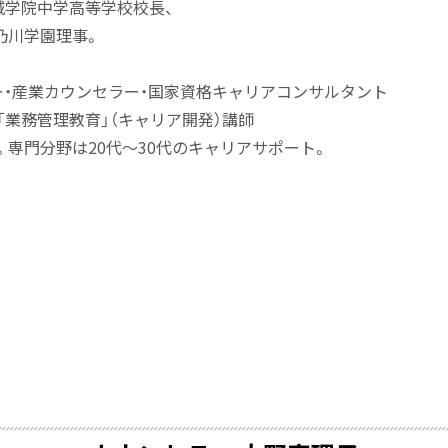
城学院中学高等学校校
長、
乃川学園理
事。
・
産業カウンセラ
ー・
国家資格キャリアコンサルタント
業務管理教育」（キャリア開発）講師
。
専門分野は20代～30代のキャリアサポー
ト。