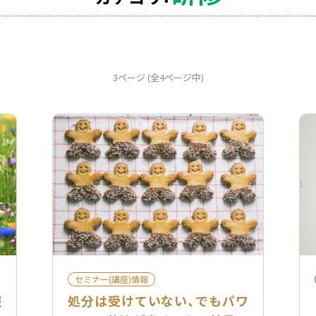
3ページ (全4ページ中)
セミナー(講座)情報
報
処分は受けていない、でもパワ