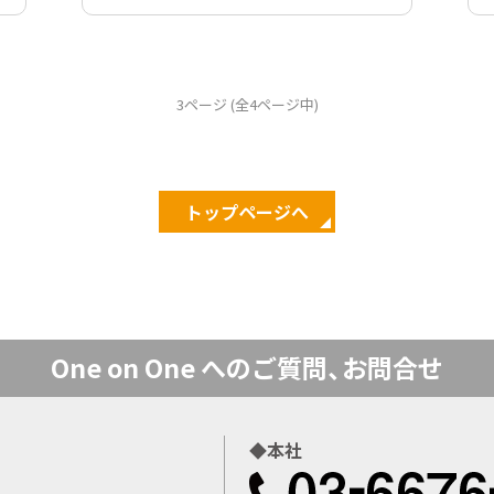
3ページ (全4ページ中)
トップページへ
トップページへ
One on One への
ご質問、お問合せ
本社